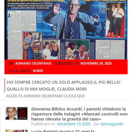
DA:
ADRIANO CELENTANO
PUBBLICATO IN:
NOVEMBRE 29, 2025
VISUALIZZATO:
2855
HO SEMPRE CERCATO UN SOLO APPLAUSO,IL PIÙ BELLO:
QUALLO DI MIA MOGLIE, CLAUDIA MORI
ASCOLTA ADRIANO CELENTANO CLICCA QUI!
Giovanna Bifulco Accardi, i parenti chiedono la
riapertura delle indagini «Mancati controlli non
hanno rilevato la gravità del caso»
Pubblicato In:
Settembre 10, 2025
Da:
Girovagando
Lucio Battisti moriva 27 anni fa