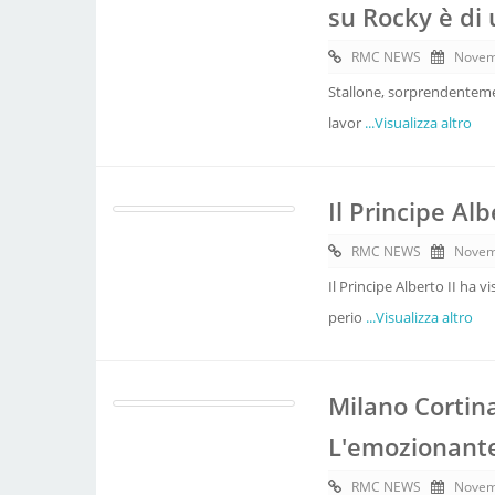
su Rocky è di
RMC NEWS
Novem
Stallone, sorprendentement
lavor
...Visualizza altro
Il Principe Alb
RMC NEWS
Novem
Il Principe Alberto II ha 
perio
...Visualizza altro
Milano Cortin
L'emozionant
RMC NEWS
Novem