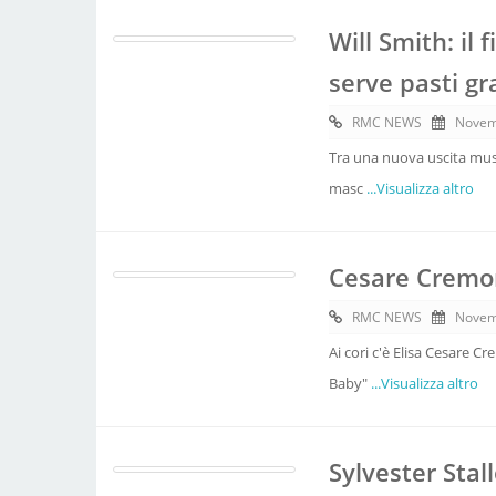
Will Smith: il 
serve pasti gra
RMC NEWS
Novem
Tra una nuova uscita music
masc
...Visualizza altro
Cesare Cremoni
RMC NEWS
Novem
Ai cori c'è Elisa Cesare C
Baby"
...Visualizza altro
Sylvester Stall