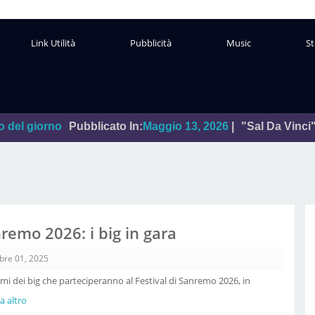
Link Utilità
Pubblicità
Music
St
Pubblicato In:
Maggio 13, 2026
|
"Sal Da Vinci"
Leggi
Da:
L
nremo 2026: i big in gara
bre 01, 2025
omi dei big che parteciperanno al Festival di Sanremo 2026, in
za altro