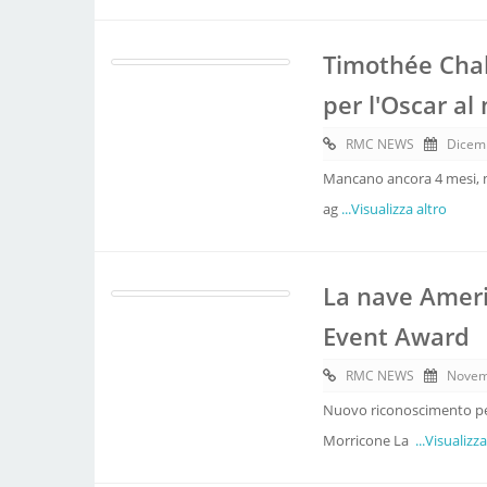
Timothée Chal
per l'Oscar al 
RMC NEWS
Dicem
Mancano ancora 4 mesi, ma 
ag
...Visualizza altro
La nave Ameri
Event Award
RMC NEWS
Novem
Nuovo riconoscimento per
Morricone La
...Visualizz