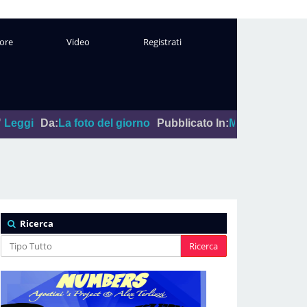
ore
Video
Registrati
a foto del giorno
Pubblicato In:
Marzo 10, 2026
|
"Don Back
Ricerca
Ricerca