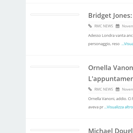
Bridget Jones:
RMC NEWS
Novem
Adesso Londra vanta anch
personaggio, reso
...Visu
Ornella Vanon
L'appuntament
RMC NEWS
Novem
Ornella Vanoni, addio. Ci 
aveva pr
...Visualizza altro
Michael Dougl