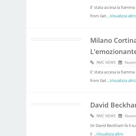
E' stata accesa la fiamma
from Get
...Visualizza altr
Milano Cortin
L'emozionant
RMC NEWS
Novem
E' stata accesa la fiamma
from Get
...Visualizza altr
David Beckham
RMC NEWS
Novem
Sir David Beckham fa il su
il
...Visualizza altro