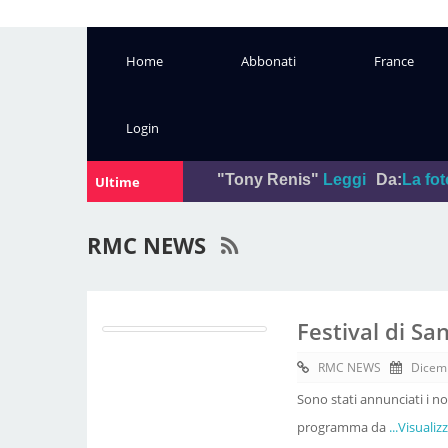
Home
Abbonati
France
Login
"Tony Renis"
Leggi
Da:
La foto del giorno
Ultime
Notizie:
RMC NEWS
Festival di Sa
RMC NEWS
Dicem
Sono stati annunciati i n
programma da
...Visualiz