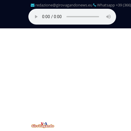
redazione@girovagandonews.eu
Whatsapp +39 (366)