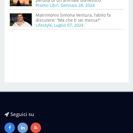
perdita di un animale domestico
Promo Libri
,
Gennaio 28, 2024
Matrimonio Simona Ventura, l’abito fa
discutere: “Ma che ti sei messa?”
Lifestyle
,
Luglio 07, 2024
Seguici su