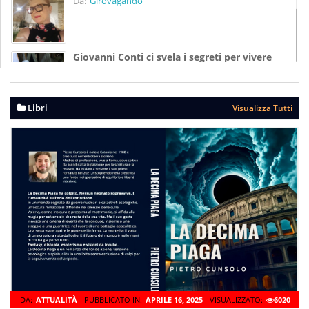
Da:
Girovagando
Giovanni Conti ci svela i segreti per vivere
meglio
Pubblicato In:
Agosto 07, 2025
Da:
Girovagando
Libri
Visualizza Tutti
DA:
ATTUALITÀ
PUBBLICATO IN:
APRILE 16, 2025
VISUALIZZATO:
6020