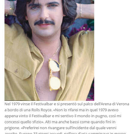
Nel 1979 vinse il Festivalbar e si presentò sul palco dell’Arena di Verona
a bordo di una Rolls Royce. «Non lo rifarei ma in quel 1979 avevo
appena vinto il Festivalbar e mi sentivo il mondo in pugno, così mi
concessi quello sfizio». Alti ma anche bassi come quando finì in
prigione. «Preferirei non rivangare sull’incidente dal quale venni
assolto. Furono 33 giorni assurdi, nell’ora d’aria camminavo in mezzo