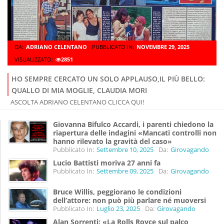
DA:
ADRIANO CELENTANO
PUBBLICATO IN:
NOVEMBRE 29, 2025
VISUALIZZATO:
2851
HO SEMPRE CERCATO UN SOLO APPLAUSO,IL PIÙ BELLO:
QUALLO DI MIA MOGLIE, CLAUDIA MORI
ASCOLTA ADRIANO CELENTANO CLICCA QUI!
Giovanna Bifulco Accardi, i parenti chiedono la
riapertura delle indagini «Mancati controlli non
hanno rilevato la gravità del caso»
Pubblicato In:
Settembre 10, 2025
Da:
Girovagando
Lucio Battisti moriva 27 anni fa
Pubblicato In:
Settembre 09, 2025
Da:
Girovagando
Bruce Willis, peggiorano le condizioni
dell’attore: non può più parlare né muoversi
Pubblicato In:
Luglio 23, 2025
Da:
Girovagando
Alan Sorrenti: «La Rolls Royce sul palco