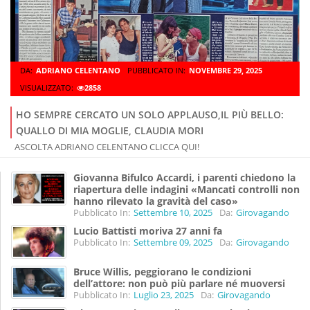
DA:
ADRIANO CELENTANO
PUBBLICATO IN:
NOVEMBRE 29, 2025
VISUALIZZATO:
2858
HO SEMPRE CERCATO UN SOLO APPLAUSO,IL PIÙ BELLO:
QUALLO DI MIA MOGLIE, CLAUDIA MORI
ASCOLTA ADRIANO CELENTANO CLICCA QUI!
Giovanna Bifulco Accardi, i parenti chiedono la
riapertura delle indagini «Mancati controlli non
hanno rilevato la gravità del caso»
Pubblicato In:
Settembre 10, 2025
Da:
Girovagando
Lucio Battisti moriva 27 anni fa
Pubblicato In:
Settembre 09, 2025
Da:
Girovagando
Bruce Willis, peggiorano le condizioni
dell’attore: non può più parlare né muoversi
Pubblicato In:
Luglio 23, 2025
Da:
Girovagando