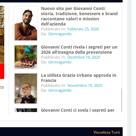
Nuovo sito per Giovanni Conti:
storia, tradizione, benessere e brand
raccontano valori e mission
dell’azienda
Pubblicato In:
Febbraio 25, 2026
Da:
Girovagando
Giovanni Conti rivela i segreti per un
2026 all’insegna della prevenzione
Pubblicato In:
Dicembre 19, 2025
Da:
Girovagando
La stilista Grazia Urbano approda in
Francia
Pubblicato In:
Novembre 19, 2025
to
Da:
Girovagando
Giovanni Conti ci svela i segreti per
vivere meglio
Pubblicato In:
Agosto 07, 2025
Da:
Girovagando
Visualizza Tutti