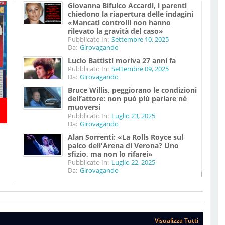
Giovanna Bifulco Accardi, i parenti
chiedono la riapertura delle indagini
«Mancati controlli non hanno
rilevato la gravità del caso»
Pubblicato In:
Settembre 10, 2025
Da:
Girovagando
Lucio Battisti moriva 27 anni fa
Pubblicato In:
Settembre 09, 2025
Da:
Girovagando
Bruce Willis, peggiorano le condizioni
dell’attore: non può più parlare né
muoversi
Pubblicato In:
Luglio 23, 2025
Da:
Girovagando
Alan Sorrenti: «La Rolls Royce sul
palco dell'Arena di Verona? Uno
sfizio, ma non lo rifarei»
Pubblicato In:
Luglio 22, 2025
Da:
Girovagando
Visualizza Tutti