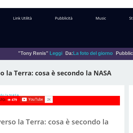
Link Utilità
Pubblicità
Music
St
 Renis"
Leggi
Da:
La foto del giorno
Pubblicato In:
Maggio 
o la Terra: cosa è secondo la NASA
ATO:
479
erso la Terra: cosa è secondo la