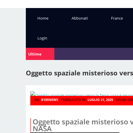
Home
Abbonati
France
Login
"Tony
Ultime
Notizie:
Oggetto spaziale misterioso vers
DA:
R105NEWS
PUBBLICATO IN:
LUGLIO 31, 2025
VISUALIZZ
Oggetto spaziale misterioso v
NASA