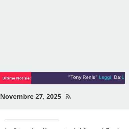
"Tony Renis"
Leggi
Da:
La foto
Ultime Notizie:
Novembre 27, 2025