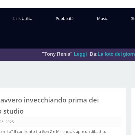
Link Utilità
Pubblicità
Music
St
"Tony Renis"
Leggi
Da:
La foto del giorno
Pubblicato
davvero invecchiando prima dei
o studio
 25, 2025
mito? Il confronto tra Gen Z e Millennials apre un dibattito