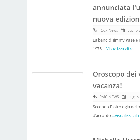
annunciata l'u
nuova edizione
Rock News
Luglio 
La band di Jimmy Page e R
1975
...Visualizza altro
Oroscopo dei v
vacanza!
RMC NEWS
Luglio
Secondo l’astrologia nel m
d’accordo
...Visualizza alt