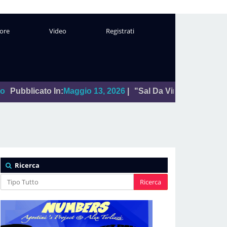
ore
Video
Registrati
 In:
Maggio 13, 2026
|
"Sal Da Vinci"
Leggi
Da:
La foto del 
Ricerca
Ricerca