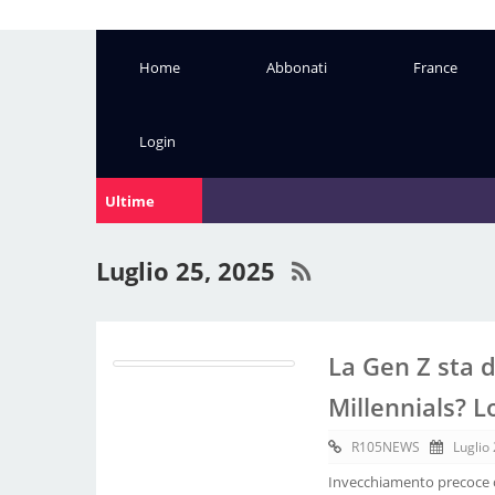
Home
Abbonati
France
Login
Ultime
Notizie:
Luglio 25, 2025
La Gen Z sta 
Millennials? L
R105NEWS
Luglio
Invecchiamento precoce o 