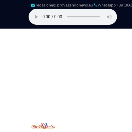
redazione@girovagandonews.eu
Whatsapp +39 (366)