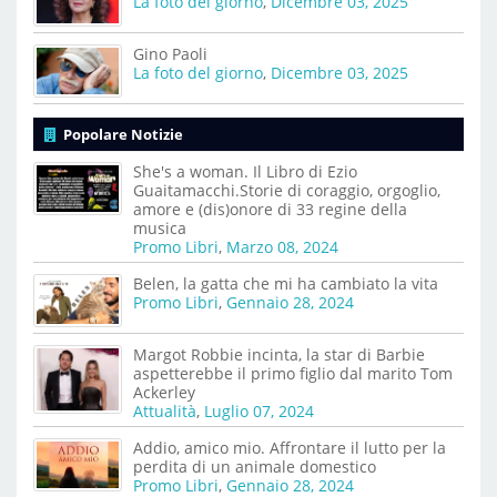
La foto del giorno
,
Dicembre 03, 2025
Gino Paoli
La foto del giorno
,
Dicembre 03, 2025
Popolare Notizie
She's a woman. Il Libro di Ezio
Guaitamacchi.Storie di coraggio, orgoglio,
amore e (dis)onore di 33 regine della
musica
Promo Libri
,
Marzo 08, 2024
Belen, la gatta che mi ha cambiato la vita
Promo Libri
,
Gennaio 28, 2024
Margot Robbie incinta, la star di Barbie
aspetterebbe il primo figlio dal marito Tom
Ackerley
Attualità
,
Luglio 07, 2024
Addio, amico mio. Affrontare il lutto per la
perdita di un animale domestico
Promo Libri
,
Gennaio 28, 2024