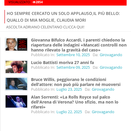
VISUALIZZATO:
2854
HO SEMPRE CERCATO UN SOLO APPLAUSO,IL PIÙ BELLO:
QUALLO DI MIA MOGLIE, CLAUDIA MORI
ASCOLTA ADRIANO CELENTANO CLICCA QUI!
Giovanna Bifulco Accardi, i parenti chiedono la
riapertura delle indagini «Mancati controlli non
hanno rilevato la gravità del caso»
Pubblicato In:
Settembre 10, 2025
Da:
Girovagando
Lucio Battisti moriva 27 anni fa
Pubblicato In:
Settembre 09, 2025
Da:
Girovagando
Bruce Willis, peggiorano le condizioni
dell’attore: non può più parlare né muoversi
Pubblicato In:
Luglio 23, 2025
Da:
Girovagando
Alan Sorrenti: «La Rolls Royce sul palco
dell'Arena di Verona? Uno sfizio, ma non lo
rifarei»
Pubblicato In:
Luglio 22, 2025
Da:
Girovagando