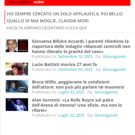
VISUALIZZATO:
2869
HO SEMPRE CERCATO UN SOLO APPLAUSO,IL PIÙ BELLO:
QUALLO DI MIA MOGLIE, CLAUDIA MORI
ASCOLTA ADRIANO CELENTANO CLICCA QUI!
Giovanna Bifulco Accardi, i parenti chiedono la
riapertura delle indagini «Mancati controlli non
hanno rilevato la gravità del caso»
Pubblicato In:
Settembre 10, 2025
Da:
Girovagando
Lucio Battisti moriva 27 anni fa
Pubblicato In:
Settembre 09, 2025
Da:
Girovagando
Bruce Willis, peggiorano le condizioni
dell’attore: non può più parlare né muoversi
Pubblicato In:
Luglio 23, 2025
Da:
Girovagando
Alan Sorrenti: «La Rolls Royce sul palco
dell'Arena di Verona? Uno sfizio, ma non lo
rifarei»
Pubblicato In:
Luglio 22, 2025
Da:
Girovagando