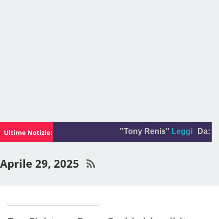
"Tony Renis"
Leggi
Da:
La fot
Ultime Notizie:
Aprile 29, 2025