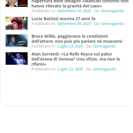
riapertura delle indagini «Mancati controlli non
hanno rilevato la gravità del caso»
Pubblicato In:
Settembre 10, 2025
Da:
Girovagando
Lucio Battisti moriva 27 anni fa
Pubblicato In:
Settembre 09, 2025
Da:
Girovagando
Bruce Willis, peggiorano le condizioni
dell’attore: non può più parlare né muoversi
Pubblicato In:
Luglio 23, 2025
Da:
Girovagando
Alan Sorrenti: «La Rolls Royce sul palco
dell'Arena di Verona? Uno sfizio, ma non lo
rifarei»
Pubblicato In:
Luglio 22, 2025
Da:
Girovagando