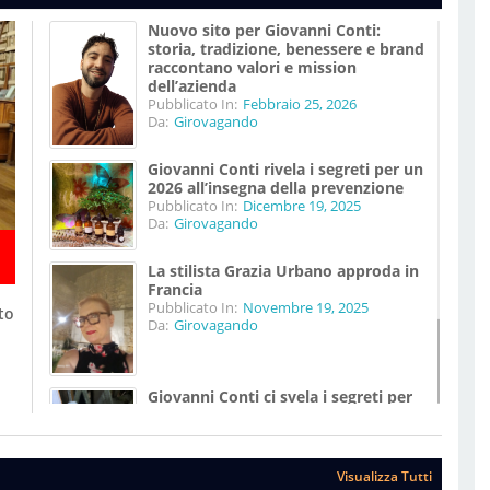
Nuovo sito per Giovanni Conti:
storia, tradizione, benessere e brand
raccontano valori e mission
dell’azienda
Pubblicato In:
Febbraio 25, 2026
Da:
Girovagando
Giovanni Conti rivela i segreti per un
2026 all’insegna della prevenzione
Pubblicato In:
Dicembre 19, 2025
Da:
Girovagando
La stilista Grazia Urbano approda in
Francia
Pubblicato In:
Novembre 19, 2025
to
Da:
Girovagando
Giovanni Conti ci svela i segreti per
vivere meglio
Pubblicato In:
Agosto 07, 2025
Da:
Girovagando
Visualizza Tutti