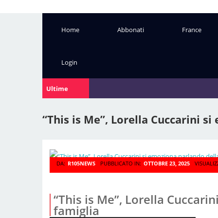
Home
Abbonati
France
Login
Ultime
Notizie:
“This is Me”, Lorella Cuccarini s
DA:
R105NEWS
PUBBLICATO IN:
OTTOBRE 23, 2025
VISUALIZ
“This is Me”, Lorella Cuccari
famiglia