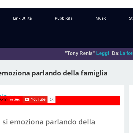
Link Utilità
Pubblicità
Music
St
"Tony Renis"
Leggi
Da:
La foto del giorno
i emoziona parlando della famiglia
ZATO:
294
ni si emoziona parlando della