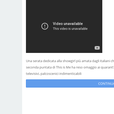
Una serata dedicata alla showgirl più amata dagli italiani ch
seconda puntata di This is Me ha reso omaggio ai quarant’an
televisivi, palcoscenici indimenticabili
CONTINUA