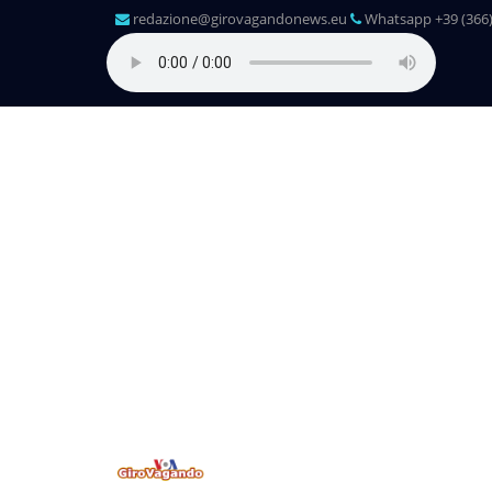
redazione@girovagandonews.eu
Whatsapp +39 (366)