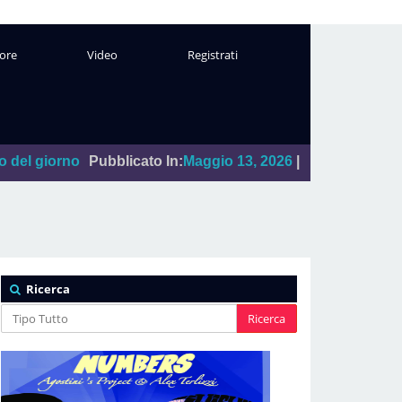
ore
Video
Registrati
Pubblicato In:
Maggio 13, 2026
|
"Sal Da Vinci"
Leggi
Da:
La
Ricerca
Ricerca