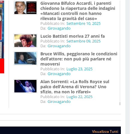
Giovanna Bifulco Accardi, i parenti
chiedono la riapertura delle indagini
«Mancati controlli non hanno
rilevato la gravità del caso»
Pubblicato In:
Settembre 10, 2025
Da:
Girovagando
Lucio Battisti moriva 27 anni fa
Pubblicato In:
Settembre 09, 2025
Da:
Girovagando
Bruce Willis, peggiorano le condizioni
dell’attore: non può più parlare né
muoversi
Pubblicato In:
Luglio 23, 2025
Da:
Girovagando
Alan Sorrenti: «La Rolls Royce sul
palco dell'Arena di Verona? Uno
sfizio, ma non lo rifarei»
Pubblicato In:
Luglio 22, 2025
Da:
Girovagando
Visualizza Tutti