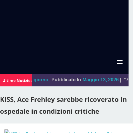
La foto del giorno
Pubblicato In:
Maggio 13, 2026
|
"Sal Da 
Ultime Notizie:
KISS, Ace Frehley sarebbe ricoverato in
ospedale in condizioni critiche