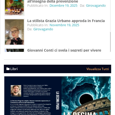
all’insegna della prevenzione
Pubblicato In:
Dicembre 19, 2025
Da:
Girovagando
La stilista Grazia Urbano approda in Francia
Pubblicato In:
Novembre 19, 2025
Da:
Girovagando
Giovanni Conti ci svela i segreti per vivere
meglio
Pubblicato In:
Agosto 07, 2025
Da:
Girovagando
Libri
Visualizza Tutti