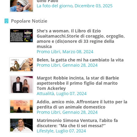
Gino Paoli
La foto del giorno
,
Dicembre 03, 2025
Popolare Notizie
She's a woman. Il Libro di Ezio
Guaitamacchi.Storie di coraggio, orgoglio,
amore e (dis)onore di 33 regine della
musica
Promo Libri
,
Marzo 08, 2024
Belen, la gatta che mi ha cambiato la vita
Promo Libri
,
Gennaio 28, 2024
Margot Robbie incinta, la star di Barbie
aspetterebbe il primo figlio dal marito
Tom Ackerley
Attualità
,
Luglio 07, 2024
Addio, amico mio. Affrontare il lutto per la
perdita di un animale domestico
Promo Libri
,
Gennaio 28, 2024
Matrimonio Simona Ventura, l’abito fa
discutere: “Ma che ti sei messa?”
Lifestyle
,
Luglio 07, 2024