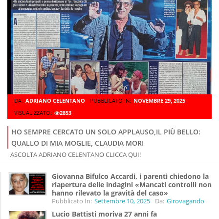
DA:
ADRIANO CELENTANO
PUBBLICATO IN:
NOVEMBRE 29, 2025
VISUALIZZATO:
2853
HO SEMPRE CERCATO UN SOLO APPLAUSO,IL PIÙ BELLO:
QUALLO DI MIA MOGLIE, CLAUDIA MORI
ASCOLTA ADRIANO CELENTANO CLICCA QUI!
Giovanna Bifulco Accardi, i parenti chiedono la
riapertura delle indagini «Mancati controlli non
hanno rilevato la gravità del caso»
Pubblicato In:
Settembre 10, 2025
Da:
Girovagando
Lucio Battisti moriva 27 anni fa