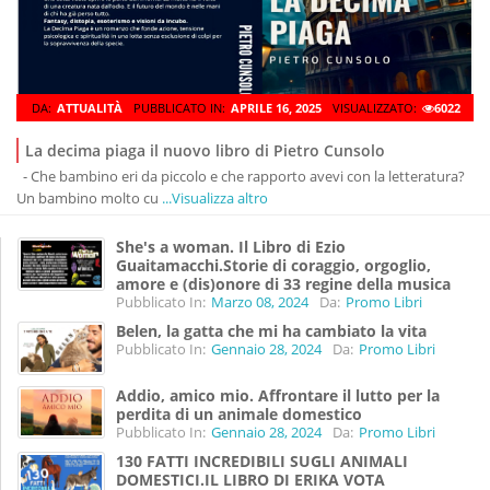
DA:
ATTUALITÀ
PUBBLICATO IN:
APRILE 16, 2025
VISUALIZZATO:
6022
La decima piaga il nuovo libro di Pietro Cunsolo
- Che bambino eri da piccolo e che rapporto avevi con la letteratura?
Un bambino molto cu
...Visualizza altro
She's a woman. Il Libro di Ezio
Guaitamacchi.Storie di coraggio, orgoglio,
amore e (dis)onore di 33 regine della musica
Pubblicato In:
Marzo 08, 2024
Da:
Promo Libri
Belen, la gatta che mi ha cambiato la vita
Pubblicato In:
Gennaio 28, 2024
Da:
Promo Libri
Addio, amico mio. Affrontare il lutto per la
perdita di un animale domestico
Pubblicato In:
Gennaio 28, 2024
Da:
Promo Libri
130 FATTI INCREDIBILI SUGLI ANIMALI
DOMESTICI.IL LIBRO DI ERIKA VOTA