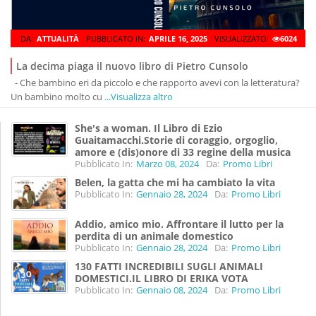
DA:
ATTUALITÀ
PUBBLICATO IN:
APRILE 16, 2025
VISUALIZZATO:
6024
La decima piaga il nuovo libro di Pietro Cunsolo
- Che bambino eri da piccolo e che rapporto avevi con la letteratura?
Un bambino molto cu
...Visualizza altro
She's a woman. Il Libro di Ezio
Guaitamacchi.Storie di coraggio, orgoglio,
amore e (dis)onore di 33 regine della musica
Pubblicato In:
Marzo 08, 2024
Da:
Promo Libri
Belen, la gatta che mi ha cambiato la vita
Pubblicato In:
Gennaio 28, 2024
Da:
Promo Libri
Addio, amico mio. Affrontare il lutto per la
perdita di un animale domestico
Pubblicato In:
Gennaio 28, 2024
Da:
Promo Libri
130 FATTI INCREDIBILI SUGLI ANIMALI
DOMESTICI.IL LIBRO DI ERIKA VOTA
Pubblicato In:
Gennaio 08, 2024
Da:
Promo Libri