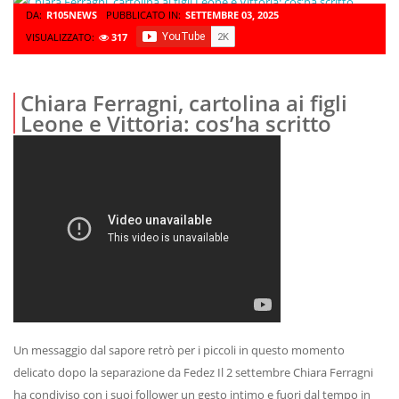
DA:
R105NEWS
PUBBLICATO IN:
SETTEMBRE 03, 2025
VISUALIZZATO:
317
Chiara Ferragni, cartolina ai figli
Leone e Vittoria: cos’ha scritto
Un messaggio dal sapore retrò per i piccoli in questo momento
delicato dopo la separazione da Fedez Il 2 settembre Chiara Ferragni
ha condiviso con i suoi follower un gesto intimo e fuori dal tempo in