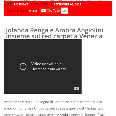
DA:
R105NEWS
PUBBLICATO IN:
SETTEMBRE 03, 2025
VISUALIZZATO:
353
Jolanda Renga e Ambra Angiolini
insieme sul red carpet a Venezia
Per Jolanda è stato un “sogno di una notte di fine estate”: le loro
emozioni condivise Un red carpet speciale quello del Filming Italy
Venice Award, dove Jolanda Renga e Ambra Angiolini hanno sfilato