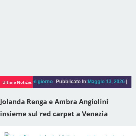
:
La foto del giorno
Pubblicato In:
Maggio 13, 2026
|
"Sal Da
Ultime Notizie:
Jolanda Renga e Ambra Angiolini
insieme sul red carpet a Venezia