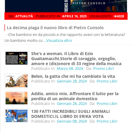
DA:
ATTUALITÀ
PUBBLICATO IN:
APRILE 16, 2025
VISUALIZZATO:
6028
La decima piaga il nuovo libro di Pietro Cunsolo
- Che bambino eri da piccolo e che rapporto avevi con la letteratura?
Un bambino molto cu
...Visualizza altro
She's a woman. Il Libro di Ezio
Guaitamacchi.Storie di coraggio, orgoglio,
amore e (dis)onore di 33 regine della musica
Pubblicato In:
Marzo 08, 2024
Da:
Promo Libri
Belen, la gatta che mi ha cambiato la vita
Pubblicato In:
Gennaio 28, 2024
Da:
Promo Libri
Addio, amico mio. Affrontare il lutto per la
perdita di un animale domestico
Pubblicato In:
Gennaio 28, 2024
Da:
Promo Libri
130 FATTI INCREDIBILI SUGLI ANIMALI
DOMESTICI.IL LIBRO DI ERIKA VOTA
Pubblicato In:
Gennaio 08, 2024
Da:
Promo Libri