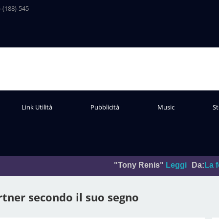
-(188)-545
Link Utilità
Pubblicità
Music
St
"Tony Renis"
Leggi
Da:
La foto del giorno
artner secondo il suo segno