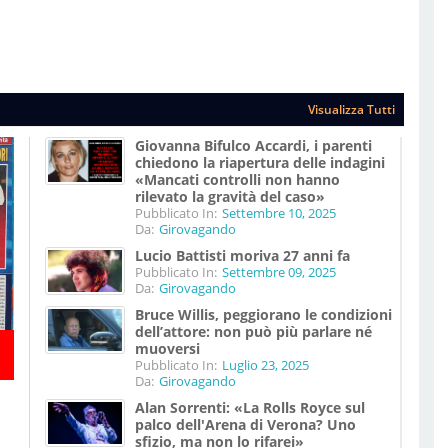
Visualizza Tutti
Giovanna Bifulco Accardi, i parenti
chiedono la riapertura delle indagini
«Mancati controlli non hanno
rilevato la gravità del caso»
Pubblicato In:
Settembre 10, 2025
Da:
Girovagando
Lucio Battisti moriva 27 anni fa
Pubblicato In:
Settembre 09, 2025
Da:
Girovagando
Bruce Willis, peggiorano le condizioni
dell’attore: non può più parlare né
muoversi
Pubblicato In:
Luglio 23, 2025
Da:
Girovagando
Alan Sorrenti: «La Rolls Royce sul
palco dell'Arena di Verona? Uno
sfizio, ma non lo rifarei»