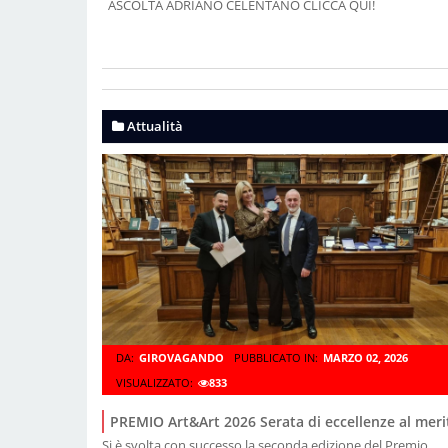
ASCOLTA ADRIANO CELENTANO CLICCA QUI!
Attualità
DA:
GIROVAGANDO
PUBBLICATO IN:
MARZO 02, 2026
VISUALIZZATO:
833
PREMIO Art&Art 2026 Serata di eccellenze al meri
Si è svolta con successo la seconda edizione del Premio