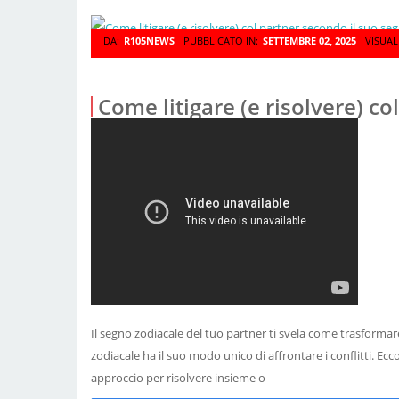
DA:
R105NEWS
PUBBLICATO IN:
SETTEMBRE 02, 2025
VISUAL
Come litigare (e risolvere) c
Il segno zodiacale del tuo partner ti svela come trasformare
zodiacale ha il suo modo unico di affrontare i conflitti. Ecc
approccio per risolvere insieme o