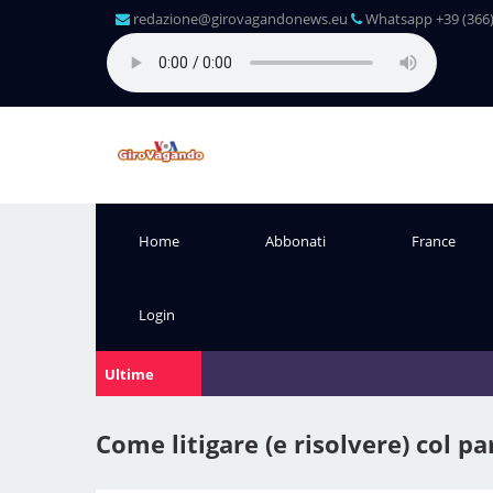
redazione@girovagandonews.eu
Whatsapp +39 (366)
Home
Abbonati
France
Login
Ultime
Notizie:
Come litigare (e risolvere) col p