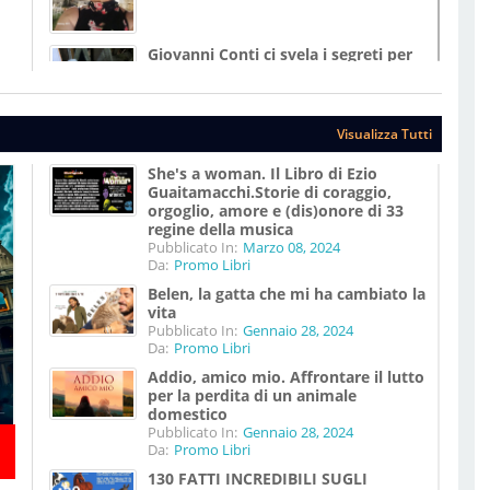
Giovanni Conti ci svela i segreti per
vivere meglio
Pubblicato In:
Agosto 07, 2025
Da:
Girovagando
Visualizza Tutti
She's a woman. Il Libro di Ezio
Guaitamacchi.Storie di coraggio,
orgoglio, amore e (dis)onore di 33
regine della musica
Pubblicato In:
Marzo 08, 2024
Da:
Promo Libri
Belen, la gatta che mi ha cambiato la
vita
Pubblicato In:
Gennaio 28, 2024
Da:
Promo Libri
Addio, amico mio. Affrontare il lutto
per la perdita di un animale
domestico
Pubblicato In:
Gennaio 28, 2024
Da:
Promo Libri
130 FATTI INCREDIBILI SUGLI