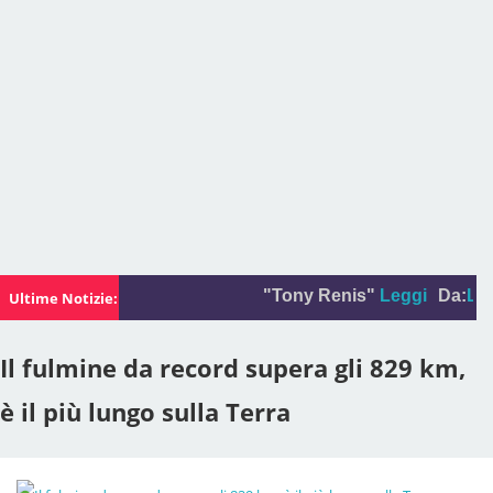
"Tony Renis"
Leggi
Da:
La foto 
Ultime Notizie:
Il fulmine da record supera gli 829 km,
è il più lungo sulla Terra