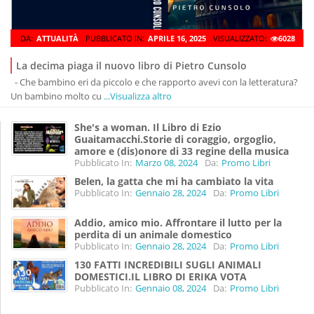
DA:
ATTUALITÀ
PUBBLICATO IN:
APRILE 16, 2025
VISUALIZZATO:
6028
La decima piaga il nuovo libro di Pietro Cunsolo
- Che bambino eri da piccolo e che rapporto avevi con la letteratura?
Un bambino molto cu
...Visualizza altro
She's a woman. Il Libro di Ezio
Guaitamacchi.Storie di coraggio, orgoglio,
amore e (dis)onore di 33 regine della musica
Pubblicato In:
Marzo 08, 2024
Da:
Promo Libri
Belen, la gatta che mi ha cambiato la vita
Pubblicato In:
Gennaio 28, 2024
Da:
Promo Libri
Addio, amico mio. Affrontare il lutto per la
perdita di un animale domestico
Pubblicato In:
Gennaio 28, 2024
Da:
Promo Libri
130 FATTI INCREDIBILI SUGLI ANIMALI
DOMESTICI.IL LIBRO DI ERIKA VOTA
Pubblicato In:
Gennaio 08, 2024
Da:
Promo Libri