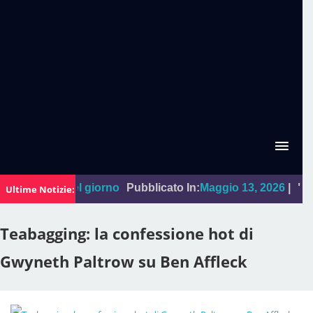
La foto del giorno
Pubblicato In:
Maggio 13, 2026
|
"Sal Da
Ultime Notizie:
Teabagging: la confessione hot di
Gwyneth Paltrow su Ben Affleck