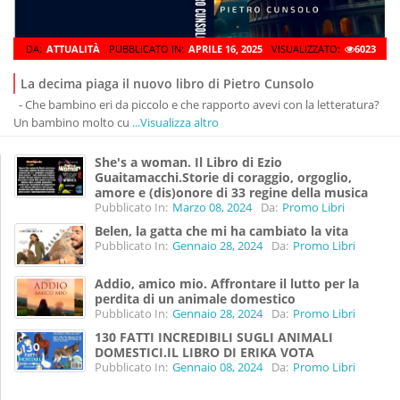
DA:
ATTUALITÀ
PUBBLICATO IN:
APRILE 16, 2025
VISUALIZZATO:
6023
La decima piaga il nuovo libro di Pietro Cunsolo
- Che bambino eri da piccolo e che rapporto avevi con la letteratura?
Un bambino molto cu
...Visualizza altro
She's a woman. Il Libro di Ezio
Guaitamacchi.Storie di coraggio, orgoglio,
amore e (dis)onore di 33 regine della musica
Pubblicato In:
Marzo 08, 2024
Da:
Promo Libri
Belen, la gatta che mi ha cambiato la vita
Pubblicato In:
Gennaio 28, 2024
Da:
Promo Libri
Addio, amico mio. Affrontare il lutto per la
perdita di un animale domestico
Pubblicato In:
Gennaio 28, 2024
Da:
Promo Libri
130 FATTI INCREDIBILI SUGLI ANIMALI
DOMESTICI.IL LIBRO DI ERIKA VOTA
Pubblicato In:
Gennaio 08, 2024
Da:
Promo Libri