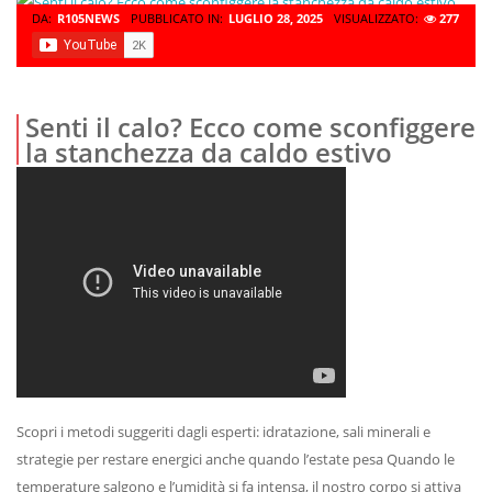
DA:
R105NEWS
PUBBLICATO IN:
LUGLIO 28, 2025
VISUALIZZATO:
277
Senti il calo? Ecco come sconfiggere
la stanchezza da caldo estivo
Scopri i metodi suggeriti dagli esperti: idratazione, sali minerali e
strategie per restare energici anche quando l’estate pesa Quando le
temperature salgono e l’umidità si fa intensa, il nostro corpo si attiva