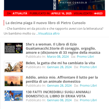
DA:
ATTUALITÀ
PUBBLICATO IN:
APRILE 16, 2025
VISUALIZZATO:
6023
La decima piaga il nuovo libro di Pietro Cunsolo
- Che bambino eri da piccolo e che rapporto avevi con la letteratura?
Un bambino molto cu
...Visualizza altro
She's a woman. Il Libro di Ezio
Guaitamacchi.Storie di coraggio, orgoglio,
amore e (dis)onore di 33 regine della musica
Pubblicato In:
Marzo 08, 2024
Da:
Promo Libri
Belen, la gatta che mi ha cambiato la vita
Pubblicato In:
Gennaio 28, 2024
Da:
Promo Libri
Addio, amico mio. Affrontare il lutto per la
perdita di un animale domestico
Pubblicato In:
Gennaio 28, 2024
Da:
Promo Libri
130 FATTI INCREDIBILI SUGLI ANIMALI
DOMESTICI.IL LIBRO DI ERIKA VOTA
Pubblicato In:
Gennaio 08, 2024
Da:
Promo Libri