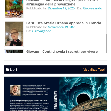
all’insegna della prevenzione
Pubblicato In:
Dicembre 19, 2025
Da:
Girovagando
La stilista Grazia Urbano approda in Francia
Pubblicato In:
Novembre 19, 2025
Da:
Girovagando
Giovanni Conti ci svela i segreti per vivere
meglio
Pubblicato In:
Agosto 07, 2025
Da:
Girovagando
Libri
Visualizza Tutti