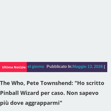
:
La foto del giorno
Pubblicato In:
Maggio 13, 2026
|
"Sal D
Ultime Notizie:
The Who, Pete Townshend: "Ho scritto
Pinball Wizard per caso. Non sapevo
più dove aggrapparmi"