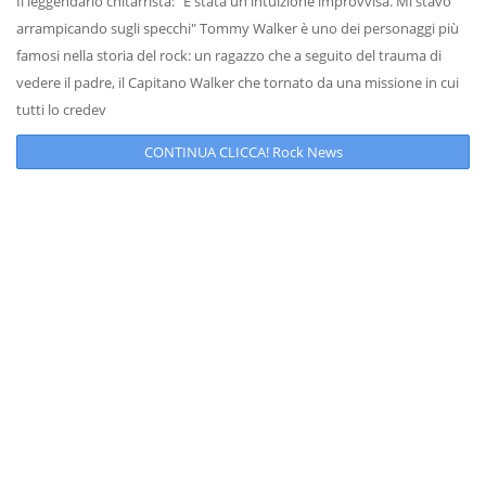
Il leggendario chitarrista: "È stata un'intuizione improvvisa. Mi stavo
arrampicando sugli specchi" Tommy Walker è uno dei personaggi più
famosi nella storia del rock: un ragazzo che a seguito del trauma di
vedere il padre, il Capitano Walker che tornato da una missione in cui
tutti lo credev
CONTINUA CLICCA! Rock News