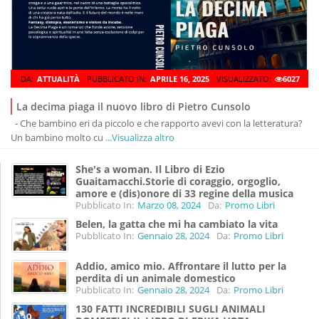
DA:
ATTUALITÀ
PUBBLICATO IN:
APRILE 16, 2025
VISUALIZZATO:
6027
La decima piaga il nuovo libro di Pietro Cunsolo
- Che bambino eri da piccolo e che rapporto avevi con la letteratura?
Un bambino molto cu
...Visualizza altro
She's a woman. Il Libro di Ezio
Guaitamacchi.Storie di coraggio, orgoglio,
amore e (dis)onore di 33 regine della musica
Pubblicato In:
Marzo 08, 2024
Da:
Promo Libri
Belen, la gatta che mi ha cambiato la vita
Pubblicato In:
Gennaio 28, 2024
Da:
Promo Libri
Addio, amico mio. Affrontare il lutto per la
perdita di un animale domestico
Pubblicato In:
Gennaio 28, 2024
Da:
Promo Libri
130 FATTI INCREDIBILI SUGLI ANIMALI