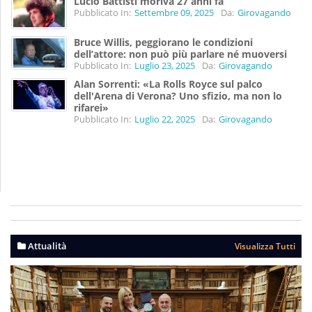
Lucio Battisti moriva 27 anni fa
Pubblicato In:
Settembre 09, 2025
Da:
Girovagando
Bruce Willis, peggiorano le condizioni
dell’attore: non può più parlare né muoversi
Pubblicato In:
Luglio 23, 2025
Da:
Girovagando
Alan Sorrenti: «La Rolls Royce sul palco
dell'Arena di Verona? Uno sfizio, ma non lo
rifarei»
Pubblicato In:
Luglio 22, 2025
Da:
Girovagando
Attualità
Visualizza Tutti