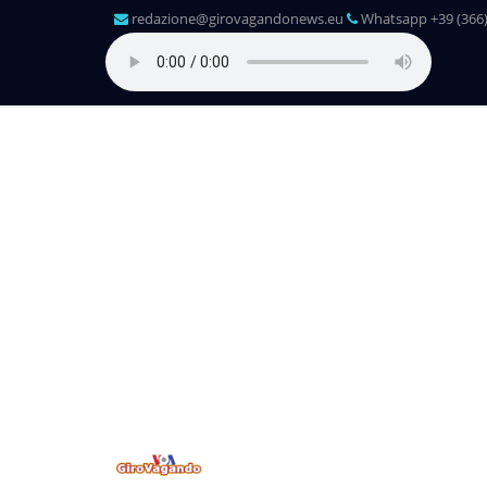
redazione@girovagandonews.eu
Whatsapp +39 (366)