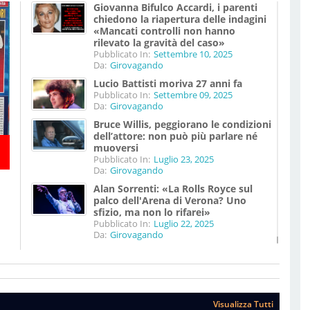
Giovanna Bifulco Accardi, i parenti
chiedono la riapertura delle indagini
«Mancati controlli non hanno
rilevato la gravità del caso»
Pubblicato In:
Settembre 10, 2025
Da:
Girovagando
Lucio Battisti moriva 27 anni fa
Pubblicato In:
Settembre 09, 2025
Da:
Girovagando
Bruce Willis, peggiorano le condizioni
dell’attore: non può più parlare né
muoversi
Pubblicato In:
Luglio 23, 2025
Da:
Girovagando
Alan Sorrenti: «La Rolls Royce sul
palco dell'Arena di Verona? Uno
sfizio, ma non lo rifarei»
Pubblicato In:
Luglio 22, 2025
Da:
Girovagando
Visualizza Tutti