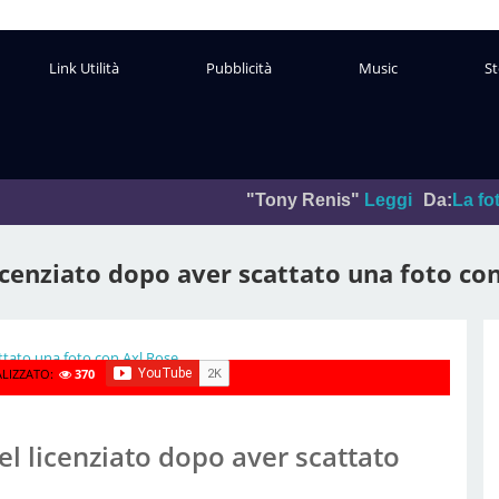
Link Utilità
Pubblicità
Music
St
"Tony Renis"
Leggi
Da:
La foto del giorno
licenziato dopo aver scattato una foto co
ALIZZATO:
370
el licenziato dopo aver scattato