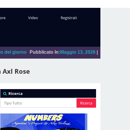
ore
Video
Registrati
Pubblicato In:
Maggio 13, 2026
|
"Sal Da Vinci"
Leggi
Da:
La
n Axl Rose
Ricerca
Ricerca