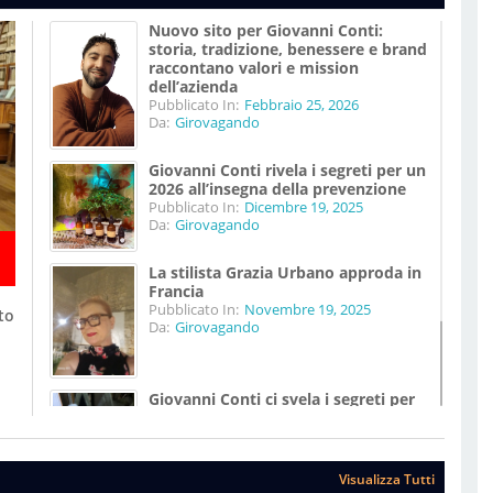
Nuovo sito per Giovanni Conti:
storia, tradizione, benessere e brand
raccontano valori e mission
dell’azienda
Pubblicato In:
Febbraio 25, 2026
Da:
Girovagando
Giovanni Conti rivela i segreti per un
2026 all’insegna della prevenzione
Pubblicato In:
Dicembre 19, 2025
Da:
Girovagando
La stilista Grazia Urbano approda in
Francia
Pubblicato In:
Novembre 19, 2025
to
Da:
Girovagando
Giovanni Conti ci svela i segreti per
vivere meglio
Pubblicato In:
Agosto 07, 2025
Da:
Girovagando
Visualizza Tutti