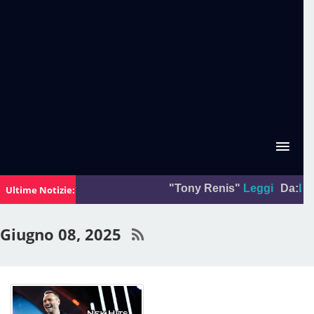
"Tony Renis"
Leggi
Da:
La fot
Ultime Notizie:
Giugno 08, 2025