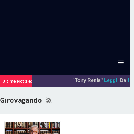
"Tony Renis"
Leggi
Da:
La foto
Ultime Notizie:
Girovagando