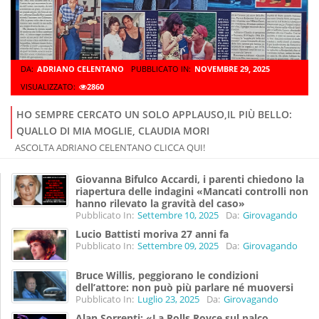
DA:
ADRIANO CELENTANO
PUBBLICATO IN:
NOVEMBRE 29, 2025
VISUALIZZATO:
2860
HO SEMPRE CERCATO UN SOLO APPLAUSO,IL PIÙ BELLO:
QUALLO DI MIA MOGLIE, CLAUDIA MORI
ASCOLTA ADRIANO CELENTANO CLICCA QUI!
Giovanna Bifulco Accardi, i parenti chiedono la
riapertura delle indagini «Mancati controlli non
hanno rilevato la gravità del caso»
Pubblicato In:
Settembre 10, 2025
Da:
Girovagando
Lucio Battisti moriva 27 anni fa
Pubblicato In:
Settembre 09, 2025
Da:
Girovagando
Bruce Willis, peggiorano le condizioni
dell’attore: non può più parlare né muoversi
Pubblicato In:
Luglio 23, 2025
Da:
Girovagando
Alan Sorrenti: «La Rolls Royce sul palco