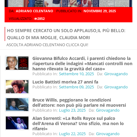
DA:
ADRIANO CELENTANO
PUBBLICATO IN:
NOVEMBRE 29, 2025
VISUALIZZATO:
2852
HO SEMPRE CERCATO UN SOLO APPLAUSO,IL PIÙ BELLO:
QUALLO DI MIA MOGLIE, CLAUDIA MORI
ASCOLTA ADRIANO CELENTANO CLICCA QUI!
Giovanna Bifulco Accardi, i parenti chiedono la
riapertura delle indagini «Mancati controlli non
hanno rilevato la gravità del caso»
Pubblicato In:
Settembre 10, 2025
Da:
Girovagando
Lucio Battisti moriva 27 anni fa
Pubblicato In:
Settembre 09, 2025
Da:
Girovagando
Bruce Willis, peggiorano le condizioni
dell’attore: non può più parlare né muoversi
Pubblicato In:
Luglio 23, 2025
Da:
Girovagando
Alan Sorrenti: «La Rolls Royce sul palco
dell'Arena di Verona? Uno sfizio, ma non lo
rifarei»
Pubblicato In:
Luglio 22, 2025
Da:
Girovagando