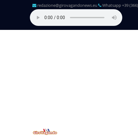
redazione@girovagandonews.eu
Whatsapp +39 (366)