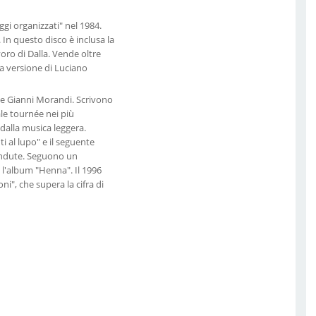
ggi organizzati" nel 1984.
 In questo disco è inclusa la
oro di Dalla. Vende oltre
 la versione di Luciano
a e Gianni Morandi. Scrivono
le tournée nei più
 dalla musica leggera.
i al lupo" e il seguente
vendute. Seguono un
 l'album "Henna". Il 1996
i", che supera la cifra di