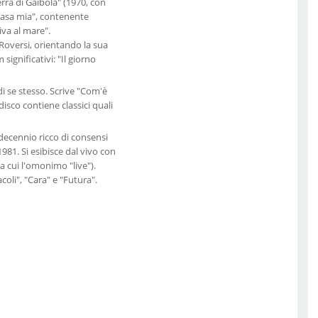
rra di Gaibola" (1970, con
 casa mia", contenente
iva al mare".
Roversi, orientando la sua
ignificativi: "Il giorno
 di se stesso. Scrive "Com'è
disco contiene classici quali
decennio ricco di consensi
981. Si esibisce dal vivo con
a cui l'omonimo "live").
oli", "Cara" e "Futura".