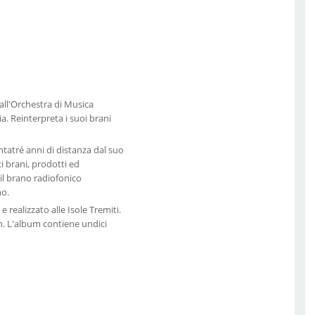
all'Orchestra di Musica
a. Reinterpreta i suoi brani
tatré anni di distanza dal suo
i brani, prodotti ed
 il brano radiofonico
no.
 realizzato alle Isole Tremiti.
n. L'album contiene undici