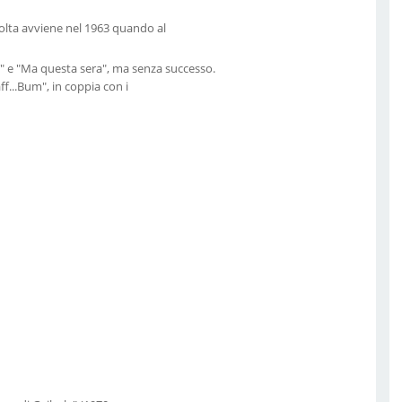
svolta avviene nel 1963 quando al
i" e "Ma questa sera", ma senza successo.
f...Bum", in coppia con i