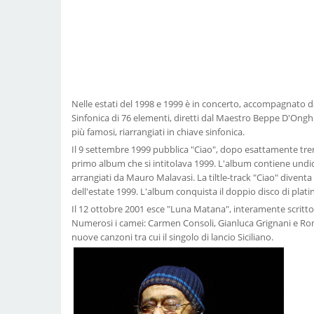
Nelle estati del 1998 e 1999 è in concerto, accompagnato d
Sinfonica di 76 elementi, diretti dal Maestro Beppe D'Onghi
più famosi, riarrangiati in chiave sinfonica.
Il 9 settembre 1999 pubblica "Ciao", dopo esattamente tren
primo album che si intitolava 1999. L'album contiene undic
arrangiati da Mauro Malavasi. La tiltle-track "Ciao" diventa
dell'estate 1999. L'album conquista il doppio disco di plati
Il 12 ottobre 2001 esce "Luna Matana", interamente scritto e
Numerosi i camei: Carmen Consoli, Gianluca Grignani e Ro
nuove canzoni tra cui il singolo di lancio Siciliano.