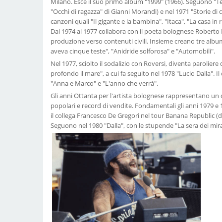
Milano. Esce il suo primo album "1999" (1966). Seguono "Te
"Occhi di ragazza" di Gianni Morandi) e nel 1971 "Storie di
canzoni quali "Il gigante e la bambina", "Itaca", "La casa in r
Dal 1974 al 1977 collabora con il poeta bolognese Roberto 
produzione verso contenuti civili. Insieme creano tre album s
aveva cinque teste", "Anidride solforosa" e "Automobili".
Nel 1977, sciolto il sodalizio con Roversi, diventa paroliere
profondo il mare", a cui fa seguito nel 1978 "Lucio Dalla". Il 
"Anna e Marco" e "L'anno che verrà".
Gli anni Ottanta per l'artista bolognese rappresentano un 
popolari e record di vendite. Fondamentali gli anni 1979 e 1
il collega Francesco De Gregori nel tour Banana Republic (d
Seguono nel 1980 "Dalla", con le stupende "La sera dei mirac