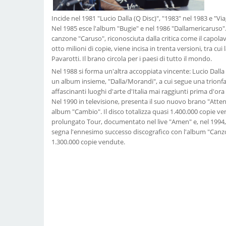
Incide nel 1981 "Lucio Dalla (Q Disc)", "1983" nel 1983 e "Via
Nel 1985 esce l'album "Bugie" e nel 1986 "Dallamericaruso".
canzone "Caruso", riconosciuta dalla critica come il capolav
otto milioni di copie, viene incisa in trenta versioni, tra cui
Pavarotti. Il brano circola per i paesi di tutto il mondo.
Nel 1988 si forma un'altra accoppiata vincente: Lucio Dall
un album insieme, "Dalla/Morandi", a cui segue una trionfa
affascinanti luoghi d'arte d'Italia mai raggiunti prima d'ora
Nel 1990 in televisione, presenta il suo nuovo brano "Attent
album "Cambio". Il disco totalizza quasi 1.400.000 copie 
prolungato Tour, documentato nel live "Amen" e, nel 1994,
segna l'ennesimo successo discografico con l'album "Canzon
1.300.000 copie vendute.