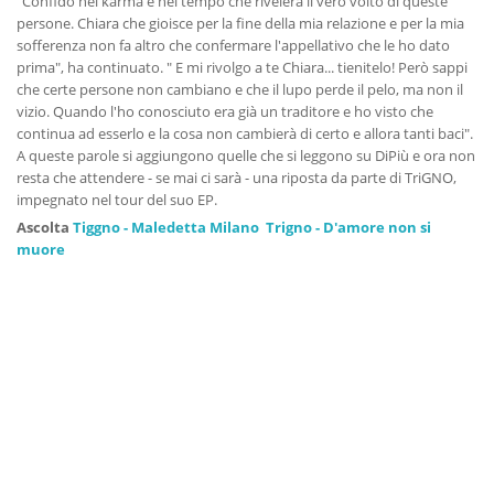
"Confido nel karma e nel tempo che rivelerà il vero volto di queste
persone. Chiara che gioisce per la fine della mia relazione e per la mia
sofferenza non fa altro che confermare l'appellativo che le ho dato
prima", ha continuato. " E mi rivolgo a te Chiara... tienitelo! Però sappi
che certe persone non cambiano e che il lupo perde il pelo, ma non il
vizio. Quando l'ho conosciuto era già un traditore e ho visto che
continua ad esserlo e la cosa non cambierà di certo e allora tanti baci".
A queste parole si aggiungono quelle che si leggono su DiPiù e ora non
resta che attendere - se mai ci sarà - una riposta da parte di TriGNO,
impegnato nel tour del suo EP.
Ascolta
Tiggno - Maledetta Milano
Trigno - D'amore non si
muore