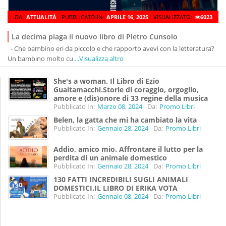
DA:
ATTUALITÀ
PUBBLICATO IN:
APRILE 16, 2025
VISUALIZZATO:
6023
La decima piaga il nuovo libro di Pietro Cunsolo
- Che bambino eri da piccolo e che rapporto avevi con la letteratura?
Un bambino molto cu
...Visualizza altro
She's a woman. Il Libro di Ezio
Guaitamacchi.Storie di coraggio, orgoglio,
amore e (dis)onore di 33 regine della musica
Pubblicato In:
Marzo 08, 2024
Da:
Promo Libri
Belen, la gatta che mi ha cambiato la vita
Pubblicato In:
Gennaio 28, 2024
Da:
Promo Libri
Addio, amico mio. Affrontare il lutto per la
perdita di un animale domestico
Pubblicato In:
Gennaio 28, 2024
Da:
Promo Libri
130 FATTI INCREDIBILI SUGLI ANIMALI
DOMESTICI.IL LIBRO DI ERIKA VOTA
Pubblicato In:
Gennaio 08, 2024
Da:
Promo Libri