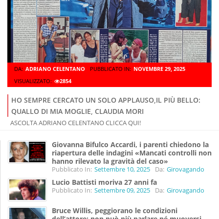
DA:
ADRIANO CELENTANO
PUBBLICATO IN:
NOVEMBRE 29, 2025
VISUALIZZATO:
2854
HO SEMPRE CERCATO UN SOLO APPLAUSO,IL PIÙ BELLO:
QUALLO DI MIA MOGLIE, CLAUDIA MORI
ASCOLTA ADRIANO CELENTANO CLICCA QUI!
Giovanna Bifulco Accardi, i parenti chiedono la
riapertura delle indagini «Mancati controlli non
hanno rilevato la gravità del caso»
Pubblicato In:
Settembre 10, 2025
Da:
Girovagando
Lucio Battisti moriva 27 anni fa
Pubblicato In:
Settembre 09, 2025
Da:
Girovagando
Bruce Willis, peggiorano le condizioni
dell’attore: non può più parlare né muoversi