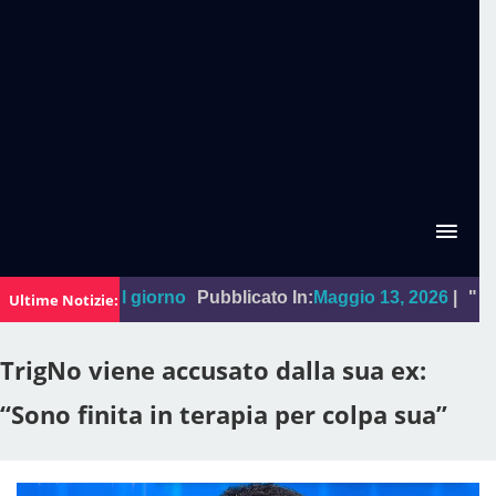
La foto del giorno
Pubblicato In:
Maggio 13, 2026
|
"Sal Da 
Ultime Notizie:
TrigNo viene accusato dalla sua ex:
“Sono finita in terapia per colpa sua”