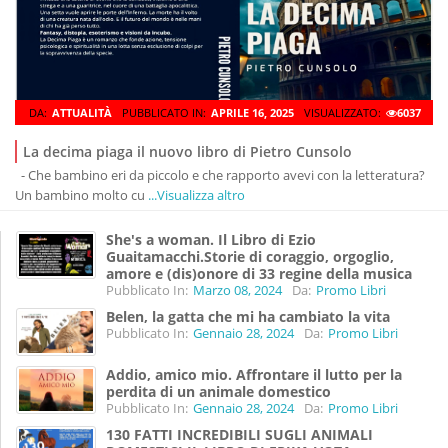
DA:
ATTUALITÀ
PUBBLICATO IN:
APRILE 16, 2025
VISUALIZZATO:
6037
La decima piaga il nuovo libro di Pietro Cunsolo
- Che bambino eri da piccolo e che rapporto avevi con la letteratura?
Un bambino molto cu
...Visualizza altro
She's a woman. Il Libro di Ezio
Guaitamacchi.Storie di coraggio, orgoglio,
amore e (dis)onore di 33 regine della musica
Pubblicato In:
Marzo 08, 2024
Da:
Promo Libri
Belen, la gatta che mi ha cambiato la vita
Pubblicato In:
Gennaio 28, 2024
Da:
Promo Libri
Addio, amico mio. Affrontare il lutto per la
perdita di un animale domestico
Pubblicato In:
Gennaio 28, 2024
Da:
Promo Libri
130 FATTI INCREDIBILI SUGLI ANIMALI