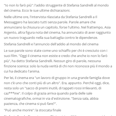
"Io non lo farò più": l'addio struggente di Stefania Sandrelli al mondo
del cinema. Ecco le sue ultime dichiarazioni.
Nelle ultime ore, l'intervista rilasciata da Stefania Sandrelli a Il
Messaggero ha lasciato tutti senza parole. Parole amare che
annunciano la chiusura un capitolo, forse l'ultimo. Nel frattempo, Asia
Argento, altra figura nota del cinema, ha annunciato di aver raggiunto
un nuovo traguardo nella sua battaglia contro le dipendenze.
Stefania Sandrelli e l'annuncio dell'addio al mondo del cinema
Le sue parole sono state come uno schiaffo per chi è cresciuto con i
suoi film. "Oggi il cinema non esiste e credo che anche io non lo farò
più", ha detto Stefania Sandrelli. Nessun giro di parole, nessuna
finzione scenica: solo la nuda verità di chi non riconosce più il mondo a
cui ha dedicato l'anima.
Per lei, il cinema era "un lavoro di gruppo in una grande famiglia dove
non c’è uno che conti più di un altro". Era, appunto. Perché oggi, dice,
resta solo un "sacco di premi inutili, di tappeti rossi irrilevanti, di
caz***ine". Il colpo di grazia arriva quando parla delle sale
cinematografiche, ormai in via d'estinzione. "Senza sala, abbia
pazienza, che cinema si può fare?".
"Può anche morire": la stoccata finale