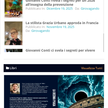
Giovanni Conti rivela i segreti per un 2026
all’insegna della prevenzione
Pubblicato In:
Dicembre 19, 2025
Da:
Girovagando
La stilista Grazia Urbano approda in Francia
Pubblicato In:
Novembre 19, 2025
Da:
Girovagando
Giovanni Conti ci svela i segreti per vivere
meglio
Pubblicato In:
Agosto 07, 2025
Da:
Girovagando
Libri
Visualizza Tutti