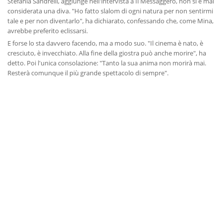
Stefania Sandrelli, aggiunge nell'intervista a Il Messaggero, non si è mai
considerata una diva. "Ho fatto slalom di ogni natura per non sentirmi
tale e per non diventarlo", ha dichiarato, confessando che, come Mina,
avrebbe preferito eclissarsi.
E forse lo sta davvero facendo, ma a modo suo. "Il cinema è nato, è
cresciuto, è invecchiato. Alla fine della giostra può anche morire", ha
detto. Poi l'unica consolazione: "Tanto la sua anima non morirà mai.
Resterà comunque il più grande spettacolo di sempre".