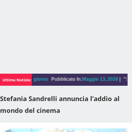
a foto del giorno
Pubblicato In:
Maggio 13, 2026
|
"Sal Da 
Ultime Notizie:
Stefania Sandrelli annuncia l’addio al
mondo del cinema