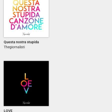
Questa nostra stupida
canzone d'amore - Single
Thegiornalisti
LOVE