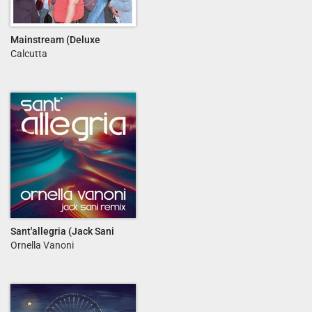
Mainstream (Deluxe
Edition)
Calcutta
Sant'allegria (Jack Sani
Remix) - Single
Ornella Vanoni