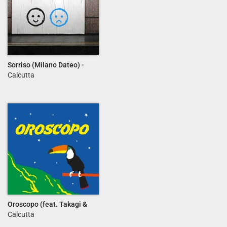
Sorriso (Milano Dateo) -
Single
Calcutta
Oroscopo (feat. Takagi &
Ketra) - Single
Calcutta