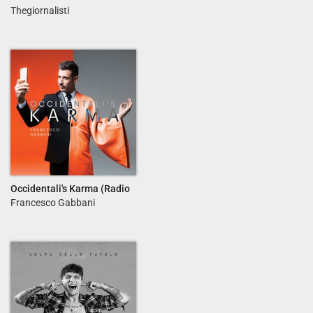
Thegiornalisti
Occidentali's Karma (Radio
Edit) - Single
Francesco Gabbani