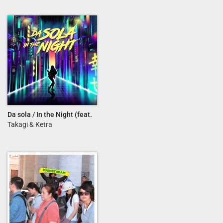
Da sola / In the Night (feat.
Tommaso Paradiso e Elisa)
Takagi & Ketra
- Single