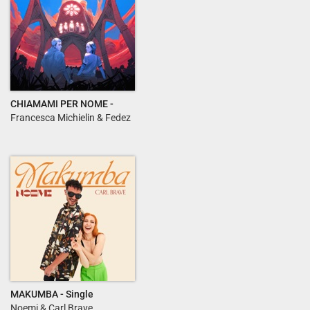
CHIAMAMI PER NOME -
Single
Francesca Michielin & Fedez
MAKUMBA - Single
Noemi & Carl Brave