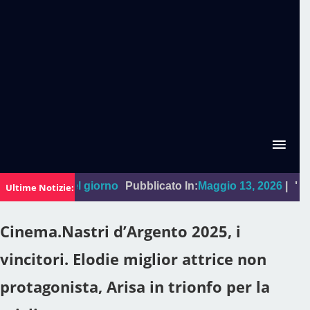
:
La foto del giorno
Pubblicato In:
Maggio 13, 2026
|
"Sal Da
Ultime Notizie:
Cinema.Nastri d’Argento 2025, i
vincitori. Elodie miglior attrice non
protagonista, Arisa in trionfo per la