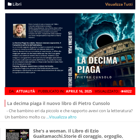
Libri
Visualizza Tutti
DA:
ATTUALITÀ
PUBBLICATO IN:
APRILE 16, 2025
VISUALIZZATO:
6022
La decima piaga il nuovo libro di Pietro Cunsolo
- Che bambino eri da piccolo e che rapporto avevi con la letteratura?
Un bambino molto cu
...Visualizza altro
She's a woman. Il Libro di Ezio
Guaitamacchi.Storie di coraggio, orgoglio,