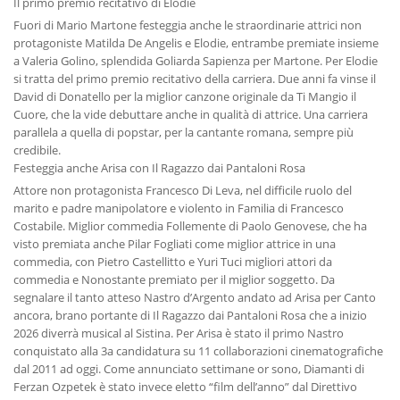
Il primo premio recitativo di Elodie
Fuori di Mario Martone festeggia anche le straordinarie attrici non
protagoniste Matilda De Angelis e Elodie, entrambe premiate insieme
a Valeria Golino, splendida Goliarda Sapienza per Martone. Per Elodie
si tratta del primo premio recitativo della carriera. Due anni fa vinse il
David di Donatello per la miglior canzone originale da Ti Mangio il
Cuore, che la vide debuttare anche in qualità di attrice. Una carriera
parallela a quella di popstar, per la cantante romana, sempre più
credibile.
Festeggia anche Arisa con Il Ragazzo dai Pantaloni Rosa
Attore non protagonista Francesco Di Leva, nel difficile ruolo del
marito e padre manipolatore e violento in Familia di Francesco
Costabile. Miglior commedia Follemente di Paolo Genovese, che ha
visto premiata anche Pilar Fogliati come miglior attrice in una
commedia, con Pietro Castellitto e Yuri Tuci migliori attori da
commedia e Nonostante premiato per il miglior soggetto. Da
segnalare il tanto atteso Nastro d’Argento andato ad Arisa per Canto
ancora, brano portante di Il Ragazzo dai Pantaloni Rosa che a inizio
2026 diverrà musical al Sistina. Per Arisa è stato il primo Nastro
conquistato alla 3a candidatura su 11 collaborazioni cinematografiche
dal 2011 ad oggi. Come annunciato settimane or sono, Diamanti di
Ferzan Ozpetek è stato invece eletto “film dell’anno” dal Direttivo