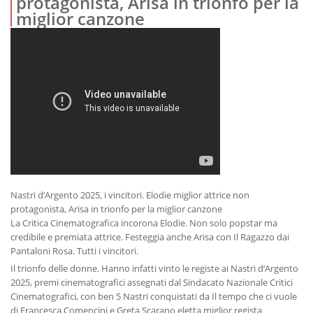
protagonista, Arisa in trionfo per la
miglior canzone
Nastri d’Argento 2025, i vincitori. Elodie miglior attrice non
protagonista, Arisa in trionfo per la miglior canzone
La Critica Cinematografica incorona Elodie. Non solo popstar ma
credibile e premiata attrice. Festeggia anche Arisa con Il Ragazzo dai
Pantaloni Rosa. Tutti i vincitori.
Il trionfo delle donne. Hanno infatti vinto le registe ai Nastri d’Argento
2025, premi cinematografici assegnati dal Sindacato Nazionale Critici
Cinematografici, con ben 5 Nastri conquistati da Il tempo che ci vuole
di Francesca Comencini e Greta Scarano eletta miglior regista