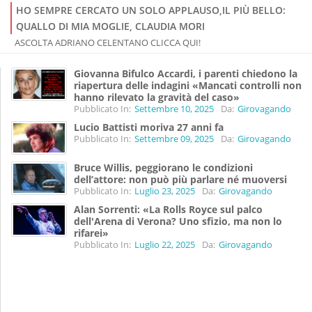
HO SEMPRE CERCATO UN SOLO APPLAUSO,IL PIÙ BELLO:
QUALLO DI MIA MOGLIE, CLAUDIA MORI
ASCOLTA ADRIANO CELENTANO CLICCA QUI!
Giovanna Bifulco Accardi, i parenti chiedono la
riapertura delle indagini «Mancati controlli non
hanno rilevato la gravità del caso»
Pubblicato In:
Settembre 10, 2025
Da:
Girovagando
Lucio Battisti moriva 27 anni fa
Pubblicato In:
Settembre 09, 2025
Da:
Girovagando
Bruce Willis, peggiorano le condizioni
dell’attore: non può più parlare né muoversi
Pubblicato In:
Luglio 23, 2025
Da:
Girovagando
Alan Sorrenti: «La Rolls Royce sul palco
dell'Arena di Verona? Uno sfizio, ma non lo
rifarei»
Pubblicato In:
Luglio 22, 2025
Da:
Girovagando